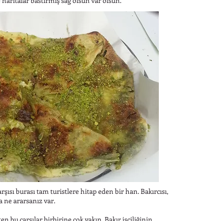
e haritalar bastırmış sağ olsun var olsun.
rşısı burası tam turistlere hitap eden bir han. Bakırcısı,
ca ne ararsanız var.
n bu çarşılar birbirine çok yakın. Bakır işçiliğinin