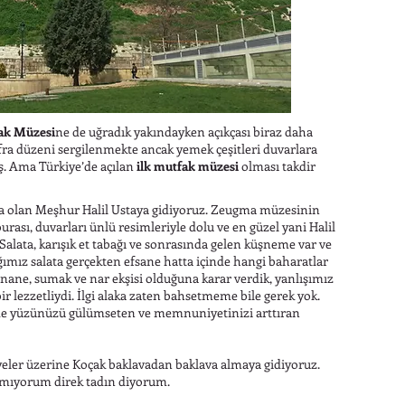
ak Müzesi
ne de uğradık yakındayken açıkçası biraz daha
fra düzeni sergilenmekte ancak yemek çeşitleri duvarlara
ş. Ama Türkiye’de açılan
ilk mutfak müzesi
olması takdir
a olan Meşhur Halil Ustaya gidiyoruz. Zeugma müzesinin
urası, duvarları ünlü resimleriyle dolu ve en güzel yani Halil
 Salata, karışık et tabağı ve sonrasında gelen küşneme var ve
tığımız salata gerçekten efsane hatta içinde hangi baharatlar
nane, sumak ve nar ekşisi olduğuna karar verdik, yanlışımız
bir lezzetliydi. İlgi alaka zaten bahsetmeme bile gerek yok.
mde yüzünüzü gülümseten ve memnuniyetinizi arttıran
yeler üzerine Koçak baklavadan baklava almaya gidiyoruz.
tmıyorum direk tadın diyorum.