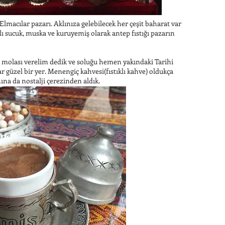
 Elmacılar pazarı. Aklınıza gelebilecek her çeşit baharat var
lı sucuk, muska ve kuruyemiş olarak antep fıstığı pazarın
e molası verelim dedik ve soluğu hemen yakındaki Tarihi
 güzel bir yer. Menengiç kahvesi(fıstıklı kahve) oldukça
na da nostalji çerezinden aldık.