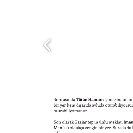
Sonrasında
Tütün Hanının
içinde buluna
bir yer hem dışarıda avluda oturabiliyors
oturabiliyorsunuz.
Son olarak Gaziantep’in ünlü mekânı
İmam
Menüsü oldukça zengin bir yer. Burada da 