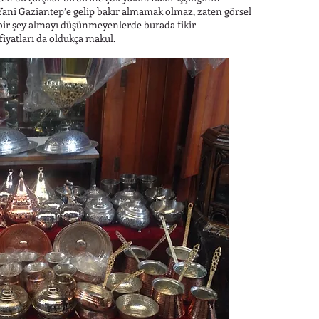
. Yani Gaziantep’e gelip bakır almamak olmaz, zaten görsel
 bir şey almayı düşünmeyenlerde burada fikir
 fiyatları da oldukça makul.