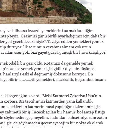
i ve bilhassa lezzetli yemeklerini tatmak istediğim
tep’teyiz. Gezimizi günü birlik ayarladığımız için daha bir
er yeri gezebilecek miyiz?, Tavsiye edilen yemekleri yemek
 dönüp duruyor. İlk sorumun cevabını almam çok uzun
vadan eser yok, bizi gayet güzel, güneşli bir hava karşılıyor.
emek odaklı bir gezi oldu. Rotamızı da genelde yemek
tep’e sadece yemek yemek için gidilir diye bir düşünce
yla, hanlarıyla eski el değmemiş dokusunu koruyor. En
eyebilirim. Lezzetli yemekleri, sıcakkanlı, hoşsohbet insanı
e iki seçeneğimiz vardı. Birisi Katmerci Zekeriya Usta’nın
n çorbası. Biz tercihimizi katmerden yana kullandık.
amız beklerken katmerin nasıl yapıldığını izlememiz için
ey zahmetli bir iş. İncecik açılan bir hamur, bol antep fıstığı
ni de söylemeden geçmeyelim. Tadından bahsetmiyorum zaten
olan ilgisi de söylemeden geçemeyeceğim bir nokta ek olarak