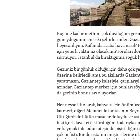
Bugüne kadar methini çok duyduğum gezmey
güneydoğunun en eski şehirlerinden Gazian
heyecanlıyım. Kafamda acaba hava nasıl? H
için yeterli vaktimiz olacak mı? soruları
sürmüyor. İstanbul’da bıraktığımız soğuk ha
Gezimiz bir günlük olduğu için daha çok y
üzerine belirledik ama bu akıllarda Gazian
yaratmasın, Gaziantep kalesiyle, çarşıları
azından Gaziantep merkez için bunları söyl
da gezinin bonusları oluyorlar.
Her neyse ilk olarak, kahvaltı için önümüzd
katmeri, diğeri Metanet lokantasının Beyra
Gittiğimizde bütün masalar doluydu ve ust
bizi içeri davet etti. Gördüğüm kadarıyla ep
ve kaymak tabi odun ateşinde pişirildiği
çok nefisti. Bir de ustanın müşterilerine 