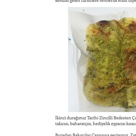
kendisi gelen turistlere rehberlik etsin diy
İkinci durağımız Tarihi Zincilli Bedesten Ça
takıcısı, baharatçısı, hediyelik eşyacısı kısa
Buradan Bakırcılar Çarşısına geçiyoruz. Zate