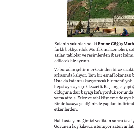
Kalenin yakınlarındaki
Emine Göğüş Mutf
farklı bekliyorduk. Mutfak malzemeleri, so
asılan tablolar ve resimlerden ibaret kalmı
edilecek bir ayrıntı.
Ve buradan şehir merkezinden biraz uzakt
arkasında kalıyor. Tam bir esnaf lokantası b
Usta da kafanızı karıştıracak bir menü yok.
hepsi ayrı ayrı çok lezzetli. Başlangıcı yap
olduğuna dair bayağı kafa yorduk sonunda 
varsa affola. Etler ve tabi küşneme de ayrı 
Bir de kasaya geldiğinizde yapılan indiri
etkenlerden.
Halil usta yemeğimizi yedikten sonra tavsi
Görünen köy kılavuz istemiyor zaten anla