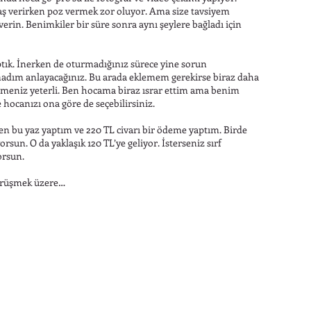
vaş verirken poz vermek zor oluyor. Ama size tavsiyem
 verin. Benimkiler bir süre sonra aynı şeylere bağladı için
ptık. İnerken de oturmadığınız sürece yine sorun
madım anlayacağınız. Bu arada eklemem gerekirse biraz daha
lemeniz yeterli. Ben hocama biraz ısrar ettim ama benim
hocanızı ona göre de seçebilirsiniz.
Ben bu yaz yaptım ve 220 TL civarı bir ödeme yaptım. Birde
orsun. O da yaklaşık 120 TL’ye geliyor. İsterseniz sırf
orsun.
görüşmek üzere…