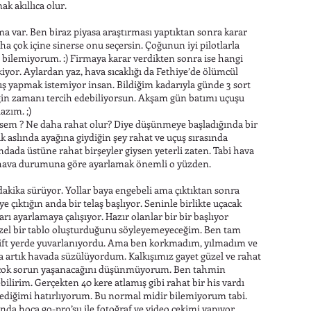
k akıllıca olur.
ma var. Ben biraz piyasa araştırması yaptıktan sonra karar
ha çok içine sinerse onu seçersin. Çoğunun iyi pilotlarla
i bilemiyorum. :) Firmaya karar verdikten sonra ise hangi
iyor. Aylardan yaz, hava sıcaklığı da Fethiye’de ölümcül
ş yapmak istemiyor insan. Bildiğim kadarıyla günde 3 sort
iğin zamanı tercih edebiliyorsun. Akşam gün batımı uçuşu
azım. ;)
ysem ? Ne daha rahat olur? Diye düşünmeye başladığında bir
 aslında ayağına giydiğin şey rahat ve uçuş sırasında
dada üstüne rahat birşeyler giysen yeterli zaten. Tabi hava
ri hava durumuna göre ayarlamak önemli o yüzden.
dakika sürüyor. Yollar baya engebeli ama çıktıktan sonra
 çıktığın anda bir telaş başlıyor. Seninle birlikte uçacak
rı ayarlamaya çalışıyor. Hazır olanlar bir bir başlıyor
el bir tablo oluşturduğunu söyleyemeyeceğim. Ben tam
ift yerde yuvarlanıyordu. Ama ben korkmadım, yılmadım ve
a artık havada süzülüyordum. Kalkışımız gayet güzel ve rahat
a çok sorun yaşanacağını düşünmüyorum. Ben tahmin
lirim. Gerçekten 40 kere atlamış gibi rahat bir his vardı
ğnediğimi hatırlıyorum. Bu normal midir bilemiyorum tabi.
ında hoca go-pro’su ile fotoğraf ve video çekimi yapıyor.