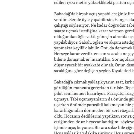
edilen 1700 metre yükseklikteki pistten uçma
Babadağ’da birçok uçuş yapabileceğiniz fir
verdim. Sende öyle yapabilirsin. Hangisi da
çalıştığı söyleniyor. Ne kadar doğrudur tab
saatte uçmak istediğine karar vermen gerek
olduğundan öğle vakti, güneşin alnında uçu
yapılabiliyor. Sabah, öğlen ve akşam isted
yapmakta keyifli olabilir. Onu da denemek l
Herşeye karar verdikten sonra acaba ne gi
bilene danışmak en mantıklısı. Sonuç olarak
düşmeyecek bir ayakkabı olmalı. Onun dışın
sıcaklığına göre değişen şeyler. Kıyafetle
Babadağ’a çıkmak yaklaşık yarım saat, kırk 
gördüğün manzara gerçekten tarifsiz. Tepeye
pilot seni hemen hazırlıyor. Paraşütü, rüzga
uçmaya. Tabi uçamayanların da önünde güz
uçarken önümde paraşütü kalkmayan bir ç
kararlılığımdan dönmeden bir sert rüzgarl
oldu. Hocanın dediklerini yaptıktan sonr
ettiğimden de az heyecanlandığımı söyleyebi
içimde uçuş boyunca. Bir ara sakız bile çi
Uçuş yaklaşık 30 dakika sürüyor. Uçuş sıras