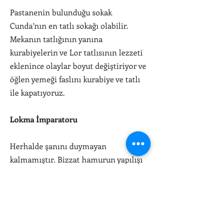
Pastanenin bulunduğu sokak
Cunda’nın en tatlı sokağı olabilir.
Mekanın tatlığının yanına
kurabiyelerin ve Lor tatlısının lezzeti
eklenince olaylar boyut değiştiriyor ve
öğlen yemeği faslını kurabiye ve tatlı
ile kapatıyoruz.
Lokma İmparatoru
Herhalde şanını duymayan
kalmamıştır. Bizzat hamurun yapılışı
hariç tüm aşamalarını izledik. Çok
zahmetli bir iş ve çok leziz görünüyor.
Yalnız görünüşü sizi bizim gibi
porsiyonu bol tutma yanlışına