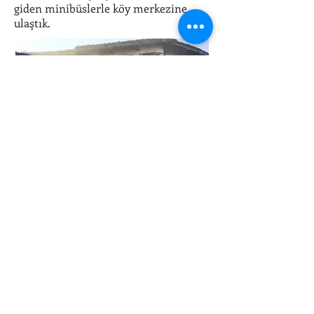
giden minibüslerle köy merkezine
ulaştık.
Köy geçmişinde dizi çekimlerine de ev
sahibeliği yaptığı için oldukça ünlü.
Ünlü olduğu kadar da turistik. Köy
kahvaltısı yapabileceğiniz, burada
yaşayanların işlettiği bir çok müessese
var. Hediyelik eşya, yiyecek konusunda
da oldukça çeşitliliğe sahip köy, kısa
süre de gezilebiliyor.
Bol bol fotoğraf çekip, Cumalıkızık’tan